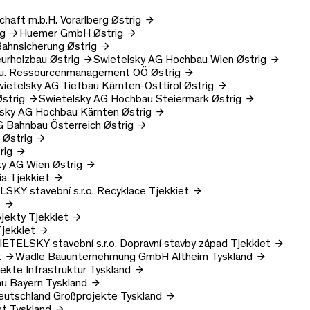
chaft m.b.H.
Vorarlberg
Østrig
ig
Huemer GmbH
Østrig
ahnsicherung
Østrig
ngenieurholzbau
Østrig
Swietelsky AG
Hochbau Wien
Østrig
t u. Ressourcenmanagement OÖ
Østrig
wietelsky AG
Tiefbau Kärnten-Osttirol
Østrig
Østrig
Swietelsky AG
Hochbau Steiermark
Østrig
lsky AG
Hochbau Kärnten
Østrig
G
Bahnbau Österreich
Østrig
Østrig
rig
ky AG
Wien
Østrig
ia
Tjekkiet
SKY stavební s.r.o.
Recyklace
Tjekkiet
t
ojekty
Tjekkiet
Tjekkiet
ETELSKY stavební s.r.o.
Dopravní stavby západ
Tjekkiet
t
Wadle Bauunternehmung GmbH
Altheim
Tyskland
ekte Infrastruktur
Tyskland
u Bayern
Tyskland
utschland Großprojekte
Tyskland
st
Tyskland