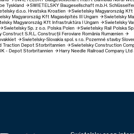
ebe
Tyskland
SWIETELSKY Baugesellschaft m.b.H.
Schlüsselfe
etelsky d.o.o.
Hrvatska
Kroatien
Swietelsky Magyarország Kft
elsky Magyarország Kft
Magasépítés III
Ungarn
Swietelsky Ma
telsky Magyarország Kft
Infrastruktúra I
Ungarn
Swietelsky Va
Swietelsky Sp. z o.o.
Polska
Polen
Swietelsky Rail Polska Sp.
y Construct S.R.L.
Construcții Feroviare România
Rumænien
ovakkiet
Swietelsky-Slovakia spol. s r.o.
Pozemné stavby Slove
d Traction Depot
Storbritannien
Swietelsky Construction Com
 UK - Depot
Storbritannien
Harry Needle Railroad Company Ltd