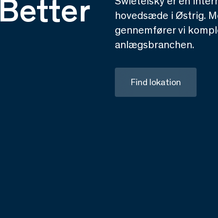
Better
Swietelsky er en inte
hovedsæde i Østrig. M
gennemfører vi komple
anlægsbranchen.
Find lokation