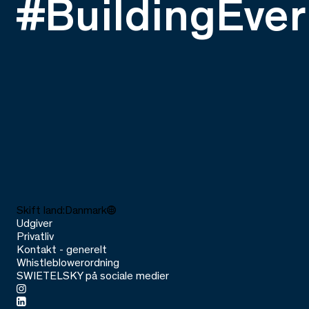
#BuildingEver
Skift land:
Danmark
Udgiver
Privatliv
Kontakt - generelt
Whistleblowerordning
SWIETELSKY på sociale medier