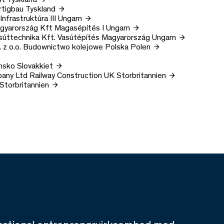
rtigbau
Tyskland
Infrastruktúra III
Ungarn
gyarország Kft
Magasépítés I
Ungarn
súttechnika Kft.
Vasútépítés Magyarország
Ungarn
 z o.o.
Budownictwo kolejowe Polska
Polen
nsko
Slovakkiet
pany Ltd
Railway Construction UK
Storbritannien
Storbritannien