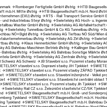
anmark
Romberger Fertigteile GmbH
Østrig
HTB Baugesells
ft m.b.H.
Mitte
Østrig
HTB Baugesellschaft m.b.H.
Nord
Østr
nternehmen (EVU)
Østrig
RTS - Rail Transport Service GmbH
B
- und Industriebau Steyr
Østrig
Swietelsky AG
Hoch- u. I
etallbau Wastler GmbH
Østrig
Swietelsky AG
Abfallwirtschaf
ig
Swietelsky Tunnelbau GmbH & Co KG
Tunnelbau
Østrig
S
Hochbau NÖ+Bgld
Østrig
Swietelsky AG
Tiefbau NÖ Süd/Wien
otalunternehmerbau
Østrig
Swietelsky AG
Zirl
Østrig
Swiete
rtbau
Østrig
Klaus Hennerbichler GmbH
Østrig
Swietelsky A
sky AG
Bahnbau-Maschinen Betrieb
Østrig
Kallinger Bau GmbH
l-Bahnbau
Østrig
Swietelsky AG
Bahnbau Sonstige Märkte
Øst
ntela GmbH
Østrig
Swietelsky AG
Zentrale
Østrig
Swietels
il Schweiz AG
Schweiz
JB Stavební s.r.o.
Pozemní stavby Morav
ETELSKY stavební s.r.o.
Dopravní stavby JIH
Tjekkiet
SWIETEL
t
SWIETELSKY stavební s.r.o.
Pozemní stavby ZÁPAD
Tjekkie
iet
SWIETELSKY stavební s.r.o.
Stavební inženýrství - Velké pr
kiet
SWIETELSKY stavební s.r.o.
Stavebnictví centrální oblast
SWIETELSKY stavební s.r.o.
Pozemní stavby Jih
Tjekkiet
SWI
Swietelsky Rail CZ s.r.o.
Železniční stavitelství CZ/SK
Tjekkie
nd
SWIETELSKY Baugesellschaft m.b.H.
Groß- und Sonderproj
temberg
Tyskland
SWIETELSKY Baugesellschaft m.b.H.
Hochba
ing
Tyskland
SWIETELSKY Baugesellschaft m.b.H.
Bahnbau De
land
SWIETELSKY Baugesellschaft m.b.H.
Bahnbau Nord/We