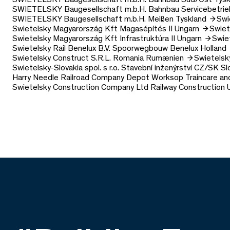
SWIETELSKY Baugesellschaft m.b.H.
Bahnbau Servicebetri
SWIETELSKY Baugesellschaft m.b.H.
Meißen
Tyskland
Swi
Swietelsky Magyarország Kft
Magasépítés II
Ungarn
Swiet
Swietelsky Magyarország Kft
Infrastruktúra II
Ungarn
Swie
Swietelsky Rail Benelux B.V.
Spoorwegbouw Benelux
Holland
Swietelsky Construct S.R.L.
Romania
Rumænien
Swietelsk
Swietelsky-Slovakia spol. s r.o.
Stavební inženýrství CZ/SK
Sl
Harry Needle Railroad Company Depot
Worksop Traincare an
Swietelsky Construction Company Ltd
Railway Construction