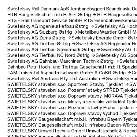
Swietelsky Rail Danmark ApS
Jernbanebyggeri Scandinavia
D
HTB Baugesellschaft m.b.H.
Arzl
Østrig
HTB Baugesellscha
RTS - Rail Transport Service GmbH
RTS Eisenbahnverkehrsu
Swietelsky AG
Ingenieurtiefbau
Østrig
Swietelsky AG
Hoch
Swietelsky AG
Salzburg
Østrig
Metallbau Wastler GmbH
M
Swietelsky AG
Zams
Østrig
Swietelsky Energie GmbH
Østr
Swietelsky AG
Tiefbau
Østrig
Swietelsky AG
Regionaler 
Swietelsky AG
Tiefbau Steiermark
Østrig
Swietelsky AG
T
Swietelsky AG
Tiefbau NÖ Nord
Østrig
Swietelsky AG
Spo
Swietelsky AG
Bahnbau-Maschinen Technik
Østrig
Swietel
Bahnbau Petri Hoch- und Tiefbau Gesellschaft m.b.H.
Spezia
TAM Traisental Asphaltmischwerk GmbH & CoKG
Østrig
Co
Swietelsky Rail Australia Pty. Ltd.
Australien
Swietelsky Ra
SWIETELSKY stavební s.r.o.
Sportovní Stavby
Tjekkiet
SWI
SWIETELSKY stavební s.r.o.
Pozemní stavby STŘED
Tjekkie
SWIETELSKY stavební s.r.o.
Dopravní stavby MORAVA
Tjekk
SWIETELSKY stavební s.r.o.
Mosty a speciální zakládání
Tjek
SWIETELSKY stavební s.r.o.
Pozemní stavby Praha
Tjekkiet
SWIETELSKY stavební s.r.o.
Dopravní stavby Východ
Tjekkiet
SWIETELSKY Baugesellschaft m.b.H.
Infrabau Bayern
Tyskla
SWIETELSKY Baugesellschaft m.b.H.
Infrabau Baden-Würt
SWIETELSKY Umwelttechnik GmbH
Umwelttechnik & Recycl
SWIETELSKY Baugesellschaft m.b.H.
Bahnbau Süd/Ost
Tysk